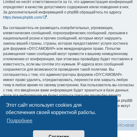
Limited не несёт ответственности за то, что администрация конференций
определяет в качестве допустимого содержания и/или поведения в них.
За дополнительной информацией о phpBB обращайтесь по адресу
https://www.phpbb.com/
.
Вы соглашаетесь не размещать оскорбительных, угрожающих,
клеветнических сообщений, порнографических сообщений, призывов к
национальной розни и прочих сообщений, которые могут нарушить
законы вашей страны, страны, которая предоставляет услуги хостинга
для форумов «DIY.САМОВАР» или международное право. Попытки
размещения таких сообщений могут привести к вашему немедленному
отключению от конференции, при этом ваш провайдер будет поставлен в
известность, если мы сочтём это нужным. IP-адреса всех сообщений
сохраняются для возможности проведения такой политики. Вы
соглашаетесь с тем, что администраторы форумов «DIY.САМОВАР»
имеют право удалить, отредактировать, перенести или закрыть любую
тему в любое время по своему усмотрению. Как пользователь вы согласны
с тем, что введённая вами информация будет храниться в базе данных.
Хотя эта информация не будет открыта третьим лицам без вашего
разрешения, ни администрация конференции «DIY.САМОВАР», ни phpBB
Этот сайт использует cookies для
Limited не может быть ответственна за действия хакеров, которые могут
привести к несанкционированному доступу к ней.
обеспечения своей корректной работы.
Подробнее
Заказать чертеж
Выбрать чертёж
Часовой пояс:
UTC+03:00
Согласен
Создано на основе
phpBB
® Forum Software © phpBB Limited