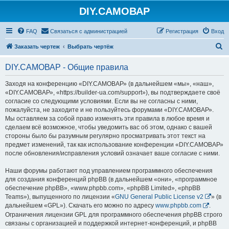
DIY.САМОВАР
FAQ
Связаться с администрацией
Регистрация
Вход
П
Заказать чертеж
Выбрать чертёж
о
DIY.САМОВАР - Общие правила
и
с
Заходя на конференцию «DIY.САМОВАР» (в дальнейшем «мы», «наш»,
«DIY.САМОВАР», «https://builder-ua.com/support»), вы подтверждаете своё
к
согласие со следующими условиями. Если вы не согласны с ними,
пожалуйста, не заходите и не пользуйтесь форумами «DIY.САМОВАР».
Мы оставляем за собой право изменять эти правила в любое время и
сделаем всё возможное, чтобы уведомить вас об этом, однако с вашей
стороны было бы разумным регулярно просматривать этот текст на
предмет изменений, так как использование конференции «DIY.САМОВАР»
после обновления/исправления условий означает ваше согласие с ними.
Наши форумы работают под управлением программного обеспечения
для создания конференций phpBB (в дальнейшем «они», «программное
обеспечение phpBB», «www.phpbb.com», «phpBB Limited», «phpBB
Teams»), выпущенного по лицензии «
GNU General Public License v2
» (в
дальнейшем «GPL»). Скачать его можно по адресу
www.phpbb.com
.
Ограничения лицензии GPL для программного обеспечения phpBB строго
связаны с организацией и поддержкой интернет-конференций, и phpBB