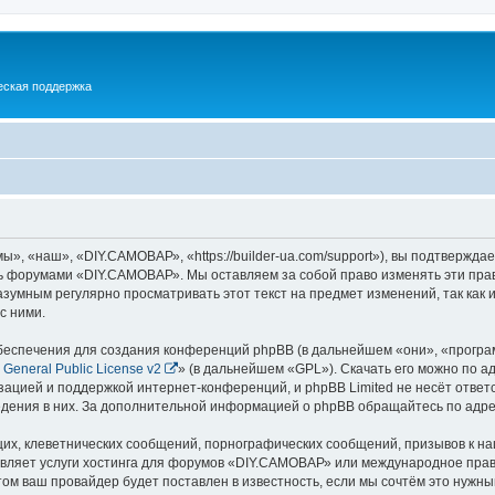
еская поддержка
 «наш», «DIY.САМОВАР», «https://builder-ua.com/support»), вы подтверждае
есь форумами «DIY.САМОВАР». Мы оставляем за собой право изменять эти пра
разумным регулярно просматривать этот текст на предмет изменений, так к
с ними.
еспечения для создания конференций phpBB (в дальнейшем «они», «програ
General Public License v2
» (в дальнейшем «GPL»). Скачать его можно по а
зацией и поддержкой интернет-конференций, и phpBB Limited не несёт ответ
ведения в них. За дополнительной информацией о phpBB обращайтесь по адр
их, клеветнических сообщений, порнографических сообщений, призывов к на
авляет услуги хостинга для форумов «DIY.САМОВАР» или международное прав
м ваш провайдер будет поставлен в известность, если мы сочтём это нужны