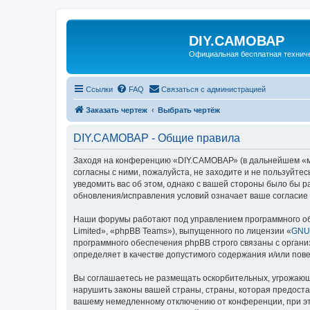
DIY.САМОВАР
Официальная бесплатная технич
Ссылки
FAQ
Связаться с администрацией
Заказать чертеж
Выбрать чертёж
DIY.САМОВАР - Общие правила
Заходя на конференцию «DIY.САМОВАР» (в дальнейшем «мы»,
согласны с ними, пожалуйста, не заходите и не пользуйт
уведомить вас об этом, однако с вашей стороны было бы 
обновления/исправления условий означает ваше согласие 
Наши форумы работают под управлением программного об
Limited», «phpBB Teams»), выпущенного по лицензии «
GNU 
программного обеспечения phpBB строго связаны с органи
определяет в качестве допустимого содержания и/или по
Вы соглашаетесь не размещать оскорбительных, угрожающ
нарушить законы вашей страны, страны, которая предост
вашему немедленному отключению от конференции, при это