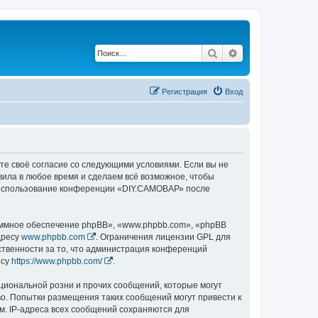
Поиск
Расширенный по
Регистрация
Вход
те своё согласие со следующими условиями. Если вы не
вила в любое время и сделаем всё возможное, чтобы
ак использование конференции «DIY.САМОВАР» после
ммное обеспечение phpBB», «www.phpbb.com», «phpBB
дресу
www.phpbb.com
. Ограничения лицензии GPL для
ственности за то, что администрация конференций
есу
https://www.phpbb.com/
.
циональной розни и прочих сообщений, которые могут
о. Попытки размещения таких сообщений могут привести к
м. IP-адреса всех сообщений сохраняются для