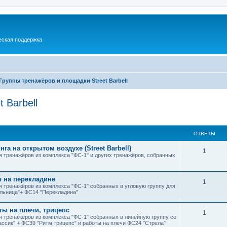
еская поддержка
Группы тренажёров и площадки Street Barbell
 Barbell
ширенный поиск
ОТВЕТЫ
 на открытом воздухе (Street Barbell)
1
 тренажёров из комплекса "ФС-1" и других тренажёров, собранных
ы на перекладине
1
 тренажёров из комплекса "ФС-1" собранных в угловую группу для
ельница"+ ФС14 "Перекладина"
ты на плечи, трицепс
1
 тренажёров из комплекса "ФС-1" собранных в линейную группу со
ссик" + ФС39 "Ритм трицепс" и работы на плечи ФС24 "Стрела"