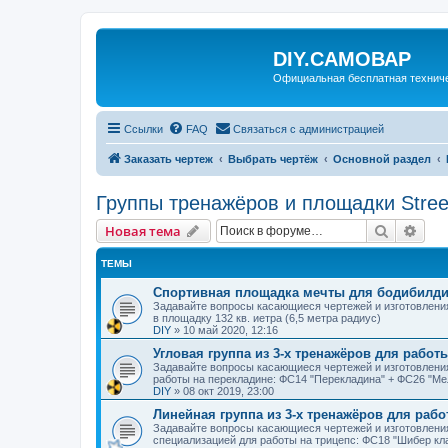
DIY.САМОВАР
Официальная бесплатная технич
Ссылки
FAQ
Связаться с администрацией
Заказать чертеж
Выбрать чертёж
Основной раздел
Группы тренажёров и площадки Street
Поиск
Рас
Новая тема
ТЕМЫ
Спортивная площадка мечты для бодибилдинга
Задавайте вопросы касающиеся чертежей и изготовления
в площадку 132 кв. иетра (6,5 метра радиус)
DIY
»
10 май 2020, 12:16
Угловая группа из 3-х тренажёров для работ
Задавайте вопросы касающиеся чертежей и изготовления
работы на перекладине: ФС14 "Перекладина" + ФС26 "М
DIY
»
08 окт 2019, 23:00
Линейная группа из 3-х тренажёров для рабо
Задавайте вопросы касающиеся чертежей и изготовления
специализацией для работы на трицепс: ФС18 "Шибер кла