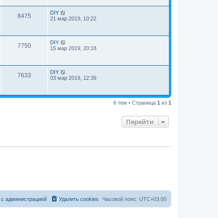
DIY
8475
21 мар 2019, 10:22
DIY
7750
15 мар 2019, 20:18
DIY
7633
03 мар 2019, 12:39
6 тем • Страница
1
из
1
Перейти
 с администрацией
Удалить cookies
Часовой пояс:
UTC+03:00