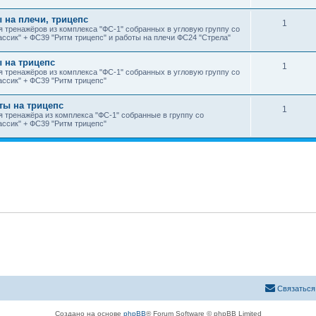
ы на плечи, трицепс
1
 тренажёров из комплекса "ФС-1" собранных в угловую группу со
ссик" + ФС39 "Ритм трицепс" и работы на плечи ФС24 "Стрела"
ы на трицепс
1
 тренажёров из комплекса "ФС-1" собранных в угловую группу со
ассик" + ФС39 "Ритм трицепс"
ты на трицепс
1
 тренажёра из комплекса "ФС-1" собранные в группу со
ассик" + ФС39 "Ритм трицепс"
Связаться
Создано на основе
phpBB
® Forum Software © phpBB Limited