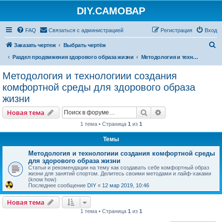
DIY.САМОВАР
FAQ
Связаться с администрацией
Регистрация
Вход
П
Заказать чертеж
Выбрать чертёж
о
Раздел продвижения здорового образа жизни
Методология и технологиии создания комфортной среды для здорового образа жизни
и
Методология и технологиии создания
с
комфортной среды для здорового образа
к
жизни
Поиск
Расширенный пои
Новая тема
1 тема • Страница
1
из
1
Темы
Методология и технологиии создания комфортной среды
для здорового образа жизни
Статьи и рекомендации на тему как создавать себе комфортный образ
жизни для занятий спортом. Делитесь своими методами и лайф-хаками
(know how)
Последнее сообщение
DIY
«
12 мар 2019, 10:46
Новая тема
1 тема • Страница
1
из
1