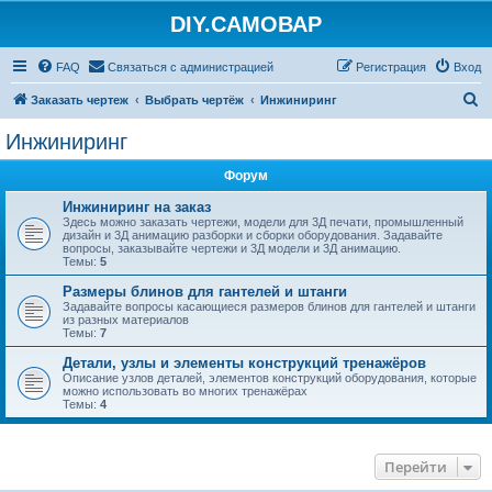
DIY.САМОВАР
FAQ
Связаться с администрацией
Регистрация
Вход
П
Заказать чертеж
Выбрать чертёж
Инжиниринг
о
Инжиниринг
и
Форум
с
к
Инжиниринг на заказ
Здесь можно заказать чертежи, модели для 3Д печати, промышленный
дизайн и 3Д анимацию разборки и сборки оборудования. Задавайте
вопросы, заказывайте чертежи и 3Д модели и 3Д анимацию.
Темы:
5
Размеры блинов для гантелей и штанги
Задавайте вопросы касающиеся размеров блинов для гантелей и штанги
из разных материалов
Темы:
7
Детали, узлы и элементы конструкций тренажёров
Описание узлов деталей, элементов конструкций оборудования, которые
можно использовать во многих тренажёрах
Темы:
4
Перейти