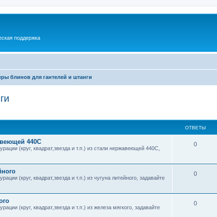
еская поддержка
еры блинов для гантелей и штанги
ги
ширенный поиск
ОТВЕТЫ
авеющей 440С
0
ации (круг, квадрат,звезда и т.п.) из стали нержавеющей 440С,
йного
0
ции (круг, квадрат,звезда и т.п.) из чугуна литейного, задавайте
ого
0
ции (круг, квадрат,звезда и т.п.) из железа мягкого, задавайте