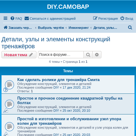
DIY.САМОВАР
FAQ
Связаться с администрацией
Регистрация
Вход
П
Заказать чертеж
Выбрать чертёж
Инжиниринг
Детали, узлы и элементы конструкций тренажёров
о
Детали, узлы и элементы конструкций
и
тренажёров
с
Поиск
Расширенный пои
Новая тема
к
4 темы • Страница
1
из
1
Темы
Как сделать ролики для тренажёра Смита
Обсуждение конструкций, элементов и деталей
Последнее сообщение
DIY
«
17 дек 2020, 21:24
Ответы:
1
Простое и прочное соединение квадратной трубы на
болтах
Обсуждение конструкций, элементов и деталей
Последнее сообщение
DIY
«
25 окт 2020, 20:10
Простой в изготовлении и обслуживании узел упора
колен для тренажёров
Обсуждение конструкций, элементов и деталей в узле упора колен для
тренажёров
Последнее сообщение
DIY
«
25 окт 2020, 20:03