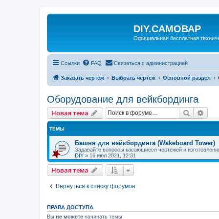
DIY.САМОВАР
Официальная бесплатная технич
Ссылки
FAQ
Связаться с администрацией
Заказать чертеж
Выбрать чертёж
Основной раздел
Оборудование для вейкбординга
Поиск
Рас
Новая тема
ТЕМЫ
Башня для вейкбординга (Wakeboard Tower)
Задавайте вопросы касающиеся чертежей и изготовлени
DIY
»
16 июл 2021, 12:31
Новая тема
Вернуться к списку форумов
ПРАВА ДОСТУПА
Вы
не можете
начинать темы