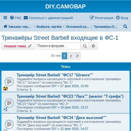
DIY.САМОВАР
FAQ
Связаться с администрацией
Регистрация
Вход
П
Заказать чертеж
Выбрать чертёж
Основной раздел
Тренажёры Street Barbell входящие в ФС-1
о
Тренажёры Street Barbell входящие в ФС-1
и
Поиск
Расширенный пои
Новая тема
с
к
1
2
След.
35 тем
Темы
Тренажёр Street Barbell "ФС17 "Штанга""
Задавайте вопросы касающиеся чертежей и изготовления тренажёра
"ФС17 "Штанга"" из комплекса "ФС-1"
Последнее сообщение
DIY
«
27 фев 2020, 15:50
Ответы:
1
Тренажёр Street Barbell "ФС23 "Лага"" (аналог "Т-грифа")
Задавайте вопросы касающиеся чертежей и изготовления тренажёра
"ФС23 "Лага"" из комплекса "ФС-1"
Последнее сообщение
DIY
«
19 фев 2020, 13:27
Ответы:
1
Тренажёр Street Barbell "ФС34 "Диск высокий""
Задавайте вопросы касающиеся чертежей и изготовления тренажёра
"ФС34 "Диск высокий"" из комплекса "ФС-1"
Последнее сообщение
DIY
«
15 фев 2020, 14:07