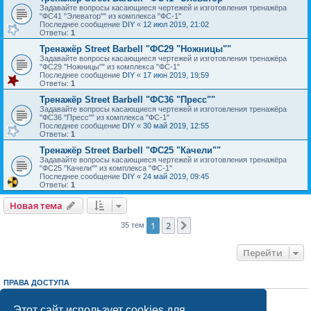
Задавайте вопросы касающиеся чертежей и изготовления тренажёра
"ФС41 "Элеватор"" из комплекса "ФС-1"
Последнее сообщение
DIY
«
12 июл 2019, 21:02
Ответы:
1
Тренажёр Street Barbell "ФС29 "Ножницы""
Задавайте вопросы касающиеся чертежей и изготовления тренажёра
"ФС29 "Ножницы"" из комплекса "ФС-1"
Последнее сообщение
DIY
«
17 июн 2019, 19:59
Ответы:
1
Тренажёр Street Barbell "ФС36 "Пресс""
Задавайте вопросы касающиеся чертежей и изготовления тренажёра
"ФС36 "Пресс"" из комплекса "ФС-1"
Последнее сообщение
DIY
«
30 май 2019, 12:55
Ответы:
1
Тренажёр Street Barbell "ФС25 "Качели""
Задавайте вопросы касающиеся чертежей и изготовления тренажёра
"ФС25 "Качели"" из комплекса "ФС-1"
Последнее сообщение
DIY
«
24 май 2019, 09:45
Ответы:
1
Новая тема
1
2
След.
35 тем
Перейти
ПРАВА ДОСТУПА
Вы
не можете
начинать темы
Вы
не можете
отвечать на сообщения
Этот сайт использует cookies для