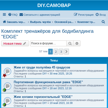
DIY.САМОВАР
FAQ
Связаться с администрацией
Регистрация
Вход
П
Заказать чертеж
Выбрать чертёж
Основной раздел
Комплект тренажёров для бодибилдинга "EDGE"
о
Комплект тренажёров для бодибилдинга
и
"EDGE"
с
Поиск
Расширенный пои
Новая тема
к
1
2
3
След.
57 тем
Темы
Жим от груди полулёжа 45 градусов
Задавайте вопросы касающиеся чертежей и изготовления оборудования
Последнее сообщение
DIY
«
30 янв 2025, 18:26
Ответы:
1
Портативная функциональная рама "EDGE"
Задавайте вопросы касающиеся чертежей и изготовления оборудования
Последнее сообщение
DIY
«
18 окт 2023, 12:16
Ответы:
1
Жим ногами горизонтальный "EDGE"
Задавайте вопросы касающиеся чертежей и изготовления оборудования
Последнее сообщение
DIY
«
19 май 2023, 16:38
Ответы:
1