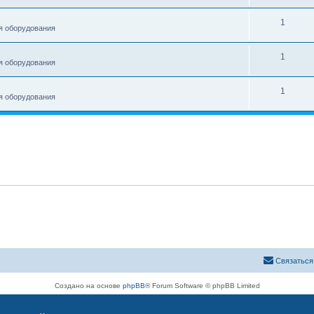
1
я оборудования
1
я оборудования
1
я оборудования
Связаться
Создано на основе
phpBB
® Forum Software © phpBB Limited
Русская поддержка phpBB
Конфиденциальность
|
Правила