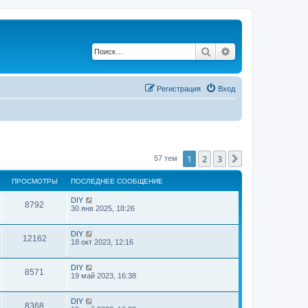
Поиск
Расширенный по
Регистрация
Вход
1
2
3
След.
57 тем
ПРОСМОТРЫ
ПОСЛЕДНЕЕ СООБЩЕНИЕ
DIY
8792
30 янв 2025, 18:26
DIY
12162
18 окт 2023, 12:16
DIY
8571
19 май 2023, 16:38
DIY
8368