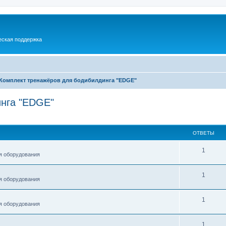
еская поддержка
Комплект тренажёров для бодибилдинга "EDGE"
инга "EDGE"
ширенный поиск
ОТВЕТЫ
1
я оборудования
1
я оборудования
1
я оборудования
1