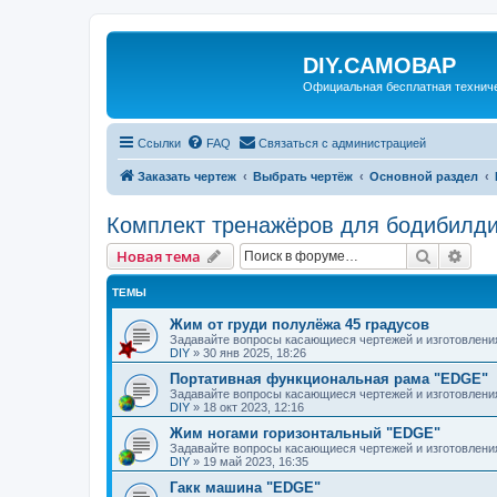
DIY.САМОВАР
Официальная бесплатная технич
Ссылки
FAQ
Связаться с администрацией
Заказать чертеж
Выбрать чертёж
Основной раздел
Комплект тренажёров для бодибилд
Поиск
Рас
Новая тема
ТЕМЫ
Жим от груди полулёжа 45 градусов
Задавайте вопросы касающиеся чертежей и изготовлени
DIY
»
30 янв 2025, 18:26
Портативная функциональная рама "EDGE"
Задавайте вопросы касающиеся чертежей и изготовлени
DIY
»
18 окт 2023, 12:16
Жим ногами горизонтальный "EDGE"
Задавайте вопросы касающиеся чертежей и изготовлени
DIY
»
19 май 2023, 16:35
Гакк машина "EDGE"