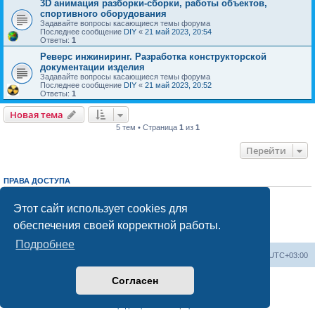
3D анимация разборки-сборки, работы объектов,
спортивного оборудования
Задавайте вопросы касающиеся темы форума
Последнее сообщение
DIY
«
21 май 2023, 20:54
Ответы:
1
Реверс инжиниринг. Разработка конструкторской
документации изделия
Задавайте вопросы касающиеся темы форума
Последнее сообщение
DIY
«
21 май 2023, 20:52
Ответы:
1
Новая тема
5 тем • Страница
1
из
1
Перейти
ПРАВА ДОСТУПА
Вы
не можете
начинать темы
Вы
не можете
отвечать на сообщения
Этот сайт использует cookies для
Вы
не можете
редактировать свои сообщения
обеспечения своей корректной работы.
Вы
не можете
удалять свои сообщения
Вы
не можете
добавлять вложения
Подробнее
Заказать чертеж
Выбрать чертёж
Часовой пояс:
UTC+03:00
Согласен
Создано на основе
phpBB
® Forum Software © phpBB Limited
Русская поддержка phpBB
Конфиденциальность
|
Правила