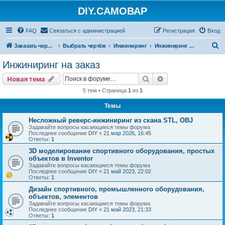
DIY.САМОВАР
FAQ
Связаться с администрацией
Регистрация
Вход
П
Заказать чертеж
Выбрать чертёж
Инжиниринг
Инжиниринг на заказ
о
Инжиниринг на заказ
и
Поиск
Расширенный пои
Новая тема
с
5 тем • Страница
1
из
1
к
Темы
Несложный реверс-инжиниринг из скана STL, OBJ
Задавайте вопросы касающиеся темы форума
Последнее сообщение
DIY
«
21 мар 2026, 16:45
Ответы:
1
3D моделирование спортивного оборудования, простых
объектов в Inventor
Задавайте вопросы касающиеся темы форума
Последнее сообщение
DIY
«
21 май 2023, 22:02
Ответы:
1
Дизайн спортивного, промышленного оборудования,
объектов, элементов
Задавайте вопросы касающиеся темы форума
Последнее сообщение
DIY
«
21 май 2023, 21:33
Ответы:
1