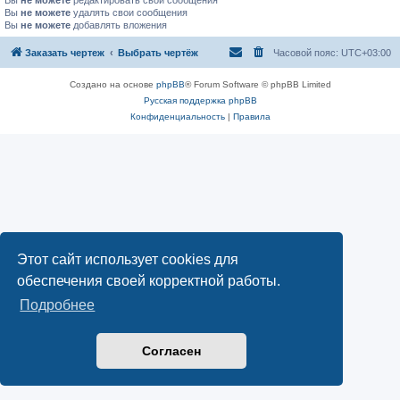
Вы
не можете
редактировать свои сообщения
Вы
не можете
удалять свои сообщения
Вы
не можете
добавлять вложения
Заказать чертеж
Выбрать чертёж
Часовой пояс:
UTC+03:00
Создано на основе
phpBB
® Forum Software © phpBB Limited
Русская поддержка phpBB
Конфиденциальность
|
Правила
Этот сайт использует cookies для
обеспечения своей корректной работы.
Подробнее
Согласен