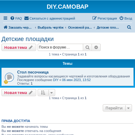
DIY.САМОВАР
FAQ
Связаться с администрацией
Регистрация
Вход
П
Заказать чертеж
Выбрать чертёж
Основной раздел
Детские площадки
о
Детские площадки
и
Поиск
Расширенный пои
Новая тема
с
1 тема • Страница
1
из
1
к
Темы
Стол песочница
Задавайте вопросы касающиеся чертежей и изготовления оборудования
Последнее сообщение
DIY
«
06 июн 2023, 13:52
Ответы:
1
Новая тема
1 тема • Страница
1
из
1
Перейти
ПРАВА ДОСТУПА
Вы
не можете
начинать темы
Вы
не можете
отвечать на сообщения