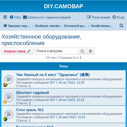
DIY.САМОВАР
FAQ
Связаться с администрацией
Регистрация
Вход
П
Заказать чертеж
Выбрать чертёж
Основной раздел
Хозяйственное оборудование, приспособления
о
Хозяйственное оборудование,
и
приспособления
с
Поиск
Расширенный пои
Новая тема
к
19 тем • Страница
1
из
1
Темы
Чан банный на 6 мест "Здоровье" (健康)
Задавайте вопросы касающиеся чертежей и изготовления оборудования
Последнее сообщение
DIY
«
18 окт 2023, 12:28
Ответы:
1
Шезлонг садовый
Задавайте вопросы касающиеся чертежей и изготовления оборудования
Последнее сообщение
DIY
«
18 окт 2023, 12:23
Ответы:
1
Стол гриль №1
Задавайте вопросы касающиеся чертежей и изготовления оборудования
Последнее сообщение
DIY
«
28 июн 2023, 15:23
Ответы:
1