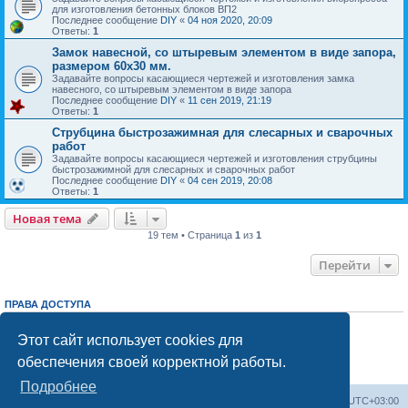
для изготовления бетонных блоков ВП2
Последнее сообщение
DIY
«
04 ноя 2020, 20:09
Ответы:
1
Замок навесной, со штыревым элементом в виде запора,
размером 60х30 мм.
Задавайте вопросы касающиеся чертежей и изготовления замка
навесного, со штыревым элементом в виде запора
Последнее сообщение
DIY
«
11 сен 2019, 21:19
Ответы:
1
Струбцина быстрозажимная для слесарных и сварочных
работ
Задавайте вопросы касающиеся чертежей и изготовления струбцины
быстрозажимной для слесарных и сварочных работ
Последнее сообщение
DIY
«
04 сен 2019, 20:08
Ответы:
1
Новая тема
19 тем • Страница
1
из
1
Перейти
ПРАВА ДОСТУПА
Вы
не можете
начинать темы
Вы
не можете
отвечать на сообщения
Этот сайт использует cookies для
Вы
не можете
редактировать свои сообщения
обеспечения своей корректной работы.
Вы
не можете
удалять свои сообщения
Вы
не можете
добавлять вложения
Подробнее
Заказать чертеж
Выбрать чертёж
Часовой пояс:
UTC+03:00