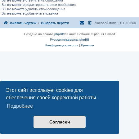
Вы
не можете
отвечать на сообщения
Вы
не можете
редактировать свои сообщения
Вы
не можете
удалять свои сообщения
Вы
не можете
добавлять вложения
Заказать чертеж
Выбрать чертёж
Часовой пояс:
UTC+03:00
Создано на основе
phpBB
® Forum Software © phpBB Limited
Русская поддержка phpBB
Конфиденциальность
|
Правила
Этот сайт использует cookies для
обеспечения своей корректной работы.
Подробнее
Согласен