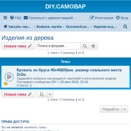
DIY.САМОВАР
FAQ
Связаться с администрацией
Регистрация
Вход
П
Заказать чертеж
Выбрать чертёж
Основной раздел
Изделия из дерева
о
Изделия из дерева
и
Поиск
Расширенный пои
Новая тема
с
1 тема • Страница
1
из
1
к
Темы
Кровать из бруса 40х40(60)мм. размер спального места
2х2м.
Задавайте вопросы касающиеся чертежей и изготовления модели
Последнее сообщение
DIY
«
25 июл 2019, 23:16
Ответы:
1
Новая тема
1 тема • Страница
1
из
1
Перейти
ПРАВА ДОСТУПА
Вы
не можете
начинать темы