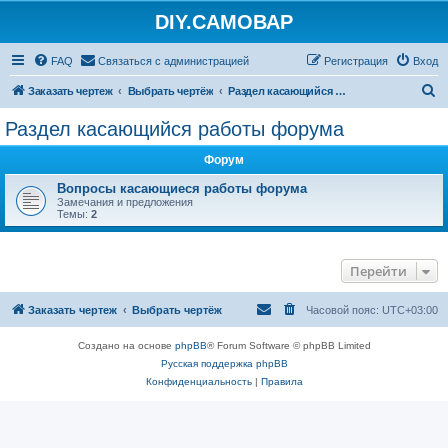
DIY.САМОВАР
FAQ
Связаться с администрацией
Регистрация
Вход
П
Заказать чертеж
Выбрать чертёж
Раздел касающийся работы форума
о
Раздел касающийся работы форума
и
Форум
с
к
Вопросы касающиеся работы форума
Замечания и предложения
Темы:
2
Перейти
Заказать чертеж
Выбрать чертёж
Часовой пояс:
UTC+03:00
Создано на основе
phpBB
® Forum Software © phpBB Limited
Русская поддержка phpBB
Конфиденциальность
|
Правила