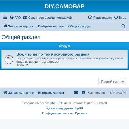
DIY.САМОВАР
FAQ
Связаться с администрацией
Регистрация
Вход
П
Заказать чертеж
Выбрать чертёж
Общий раздел
о
Общий раздел
и
Форум
с
к
Всё, что не по теме основного раздела
Всё, что не относится непосредственно к тематике основного раздела и
флуд из прочих тем форума
Темы:
2
Перейти
Заказать чертеж
Выбрать чертёж
Часовой пояс:
UTC+03:00
Создано на основе
phpBB
® Forum Software © phpBB Limited
Русская поддержка phpBB
Конфиденциальность
|
Правила