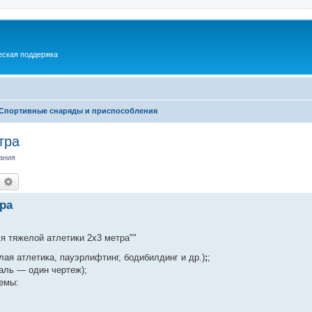
еская поддержка
Спортивные снаряды и приспособления
тра
ания
оиск
Расширенный поиск
ра
 тяжелой атлетики 2х3 метра""
ая атлетика, пауэрлифтинг, бодибилдинг и др.)
;
;
аль — один чертеж);
хемы: