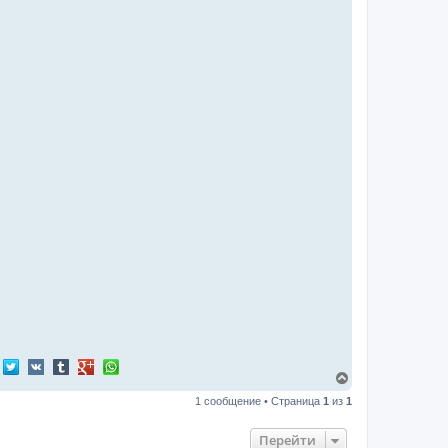
В
е
1 сообщение • Страница
1
из
1
р
н
у
Перейти
т