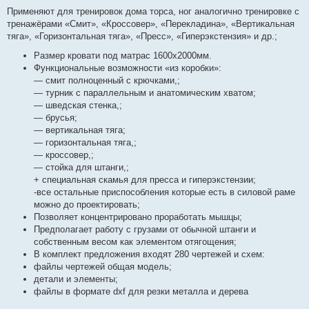
н
Применяют для тренировок дома торса, ног аналогично тренировке с
и
е
тренажёрами «Смит», «Кроссовер», «Перекладина», «Вертикальная
тяга», «Горизонтальная тяга», «Пресс», «Гиперэкстензия» и др.;
Размер кровати под матрас 1600х2000мм.
Функциональные возможности «из коробки»:
— смит полноценный с крючками,;
— турник с параллельным и анатомическим хватом;
— шведская стенка,;
— брусья;
— вертикальная тяга;
— горизонтальная тяга,;
— кроссовер,;
— стойка для штанги,;
+ специальная скамья для пресса и гиперэкстензии;
-все остальные приспособления которые есть в силовой раме
можно до проектировать;
Позволяет концентрировано проработать мышцы;
Предполагает работу с грузами от обычной штанги и
собственным весом как элементом отягощения;
В комплект предложения входят 280 чертежей и схем:
файлы чертежей общая модель;
детали и элементы;
файлы в формате dxf для резки металла и дерева