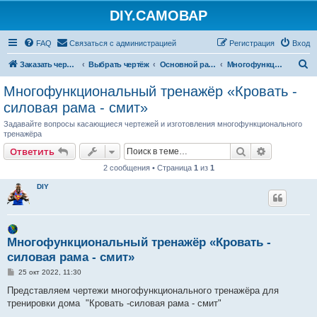
DIY.САМОВАР
FAQ
Связаться с администрацией
Регистрация
Вход
П
Заказать чертеж
Выбрать чертёж
Основной раздел
Многофункциональные тренажёры (МФТ)
о
Многофункциональный тренажёр «Кровать -
и
силовая рама - смит»
с
Задавайте вопросы касающиеся чертежей и изготовления многофункционального
к
тренажёра
Поиск
Расширен
Ответить
2 сообщения • Страница
1
из
1
DIY
Многофункциональный тренажёр «Кровать -
силовая рама - смит»
С
25 окт 2022, 11:30
о
о
Представляем чертежи многофункционального тренажёра для
б
тренировки дома "Кровать -силовая рама - смит"
щ
е