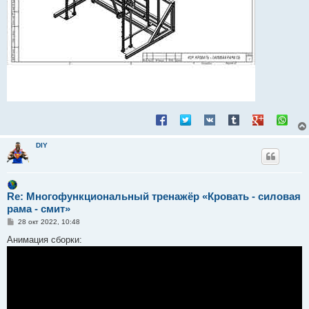
DIY
Re: Многофункциональный тренажёр «Кровать - силовая
рама - смит»
С
28 окт 2022, 10:48
о
о
Анимация сборки:
б
щ
е
н
и
е