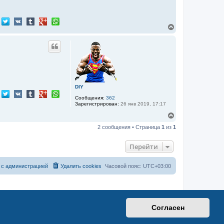
В
е
р
н
у
т
ь
с
я
DIY
к
н
Сообщения:
362
а
Зарегистрирован:
26 янв 2019, 17:17
ч
В
а
е
л
2 сообщения • Страница
1
из
1
р
у
н
у
Перейти
т
ь
с
 с администрацией
Удалить cookies
Часовой пояс:
UTC+03:00
я
к
н
а
ч
а
Согласен
л
у