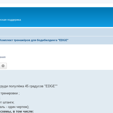
еская поддержка
Комплект тренажёров для бодибилдинга "EDGE"
ания
оиск
Расширенный поиск
груди полулёжа 45 градусов "EDGE""
тренировки ;
;
т штанги;
ль - один чертеж);
схемы, в том числе: