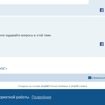
ли задавайте вопросы в этой теме.
DGE"»
Связаться
Создано на основе
phpBB
® Forum Software © phpBB Limited
Русская поддержка phpBB
Конфиденциальность
|
Правила
орректной работы.
Подробнее