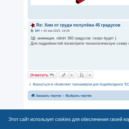
Re: Хим от груди полулёжа 45 градусов
С
DIY
»
30 янв 2025, 18:26
о
о
3Д- анимация, облёт 360 градусов: скоро будет )
б
Для подробностей посмотрите технологическую схему и
щ
е
н
и
е
Ответить
Вернуться в «Комплект тренажёров для бодибилдинга "E
Заказать чертеж
Выбрать чертёж
Этот сайт использует cookies для обеспечения своей к