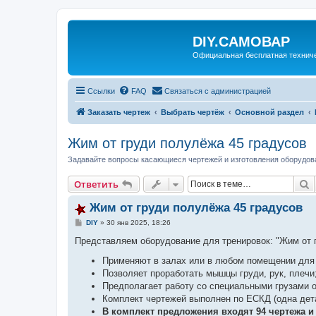
DIY.САМОВАР
Официальная бесплатная технич
Ссылки
FAQ
Связаться с администрацией
Заказать чертеж
Выбрать чертёж
Основной раздел
Жим от груди полулёжа 45 градусов
Задавайте вопросы касающиеся чертежей и изготовления оборудов
П
Ответить
Жим от груди полулёжа 45 градусов
С
DIY
»
30 янв 2025, 18:26
о
о
Представляем оборудование для тренировок: "Жим от 
б
щ
Применяют в залах или в любом помещении для 
е
Позволяет проработать мышцы груди, рук, плечи
н
и
Предполагает работу со специальными грузами о
е
Комплект чертежей выполнен по ЕСКД (одна дета
В комплект предложения входят 94 чертежа и 