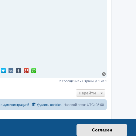
у
В
е
2 сообщения • Страница
1
из
1
р
н
у
Перейти
т
ь
с
 с администрацией
Удалить cookies
Часовой пояс:
UTC+03:00
я
к
н
а
ч
а
Согласен
л