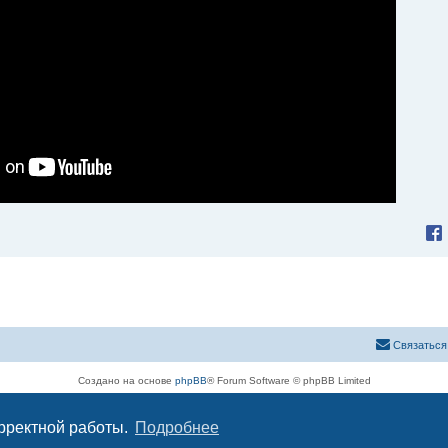
Связаться
Создано на основе
phpBB
® Forum Software © phpBB Limited
Русская поддержка phpBB
Конфиденциальность
|
Правила
орректной работы.
Подробнее