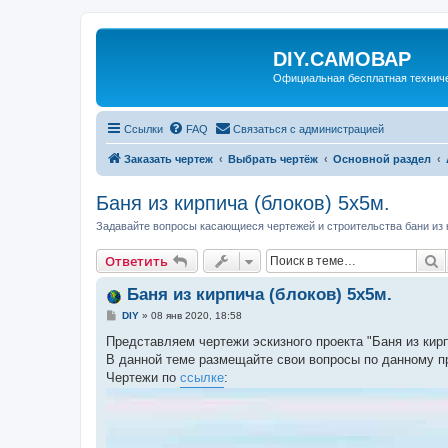
DIY.САМОВАР
Официальная бесплатная технич
Ссылки
FAQ
Связаться с администрацией
Заказать чертеж
Выбрать чертёж
Основной раздел
Баня из кирпича (блоков) 5х5м.
Задавайте вопросы касающиеся чертежей и строительства бани из к
П
Ответить
Баня из кирпича (блоков) 5х5м.
С
DIY
»
08 янв 2020, 18:58
о
о
Представляем чертежи эскизного проекта "Баня из кирп
б
В данной теме размещайте свои вопросы по данному пр
щ
е
Чертежи по
ссылке
:
н
и
е