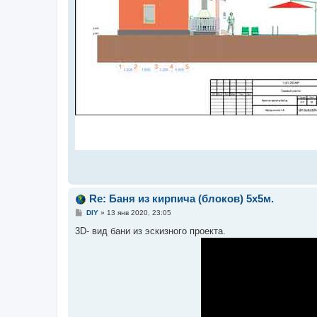
Re: Баня из кирпича (блоков) 5х5м.
С
DIY
»
13 янв 2020, 23:05
о
о
3D- вид бани из эскизного проекта.
б
щ
е
н
и
е