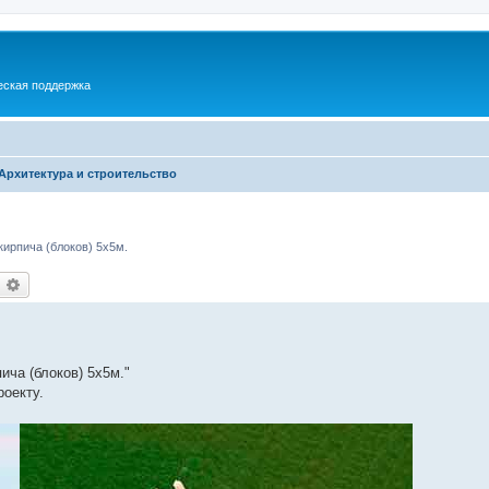
еская поддержка
Архитектура и строительство
ирпича (блоков) 5х5м.
оиск
Расширенный поиск
ича (блоков) 5х5м."
оекту.