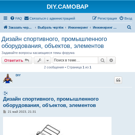
DIY.САМОВАР
FAQ
Связаться с администрацией
Регистрация
Вход
П
Заказать чертеж
Выбрать чертёж
Инжиниринг
Инжиниринг на заказ
о
Дизайн спортивного, промышленного
и
оборудования, объектов, элементов
с
Задавайте вопросы касающиеся темы форума
к
Поиск
Расширен
Ответить
2 сообщения • Страница
1
из
1
DIY
Дизайн спортивного, промышленного
оборудования, объектов, элементов
С
21 май 2023, 21:31
о
о
б
щ
е
н