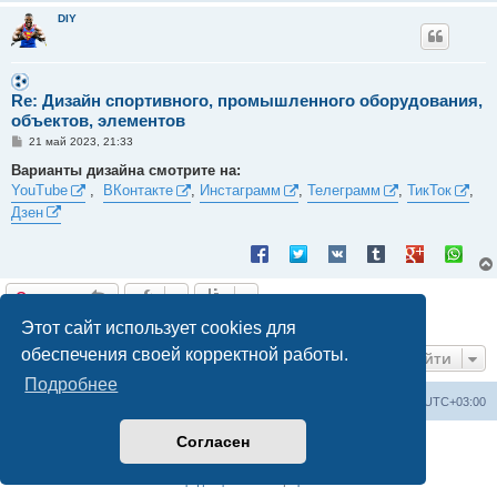
DIY
Re: Дизайн спортивного, промышленного оборудования,
объектов, элементов
С
21 май 2023, 21:33
о
о
Варианты дизайна смотрите на:
б
YouTube
,
ВКонтакте
,
Инстаграмм
,
Телеграмм
,
ТикТок
,
щ
е
Дзен
н
и
е
Ответить
2 сообщения • Страница
1
из
1
Этот сайт использует cookies для
обеспечения своей корректной работы.
Перейти
Подробнее
Заказать чертеж
Выбрать чертёж
Часовой пояс:
UTC+03:00
Согласен
Создано на основе
phpBB
® Forum Software © phpBB Limited
Русская поддержка phpBB
Конфиденциальность
|
Правила